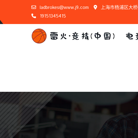
ladbrokes@www.j9.com
上海市杨浦区大桥街
19151345415