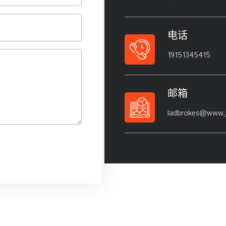
电话
19151345415
邮箱
ladbrokes@www.