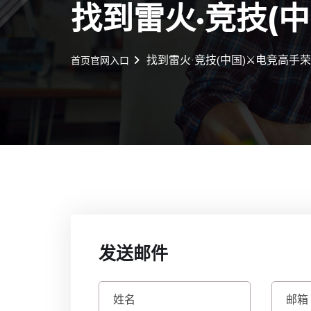
找到雷火·竞技(
找到雷火·竞技(中国)⚔电竞高手
首页官网入口
发送邮件