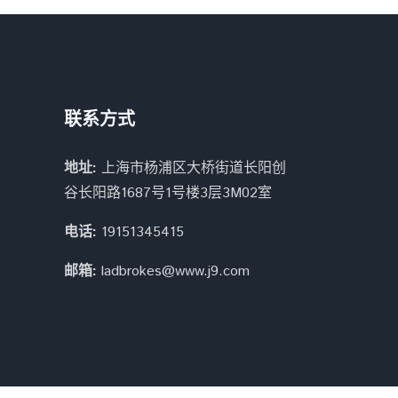
联系方式
地址:
上海市杨浦区大桥街道长阳创
谷长阳路1687号1号楼3层3M02室
电话:
19151345415
邮箱:
ladbrokes@www.j9.com