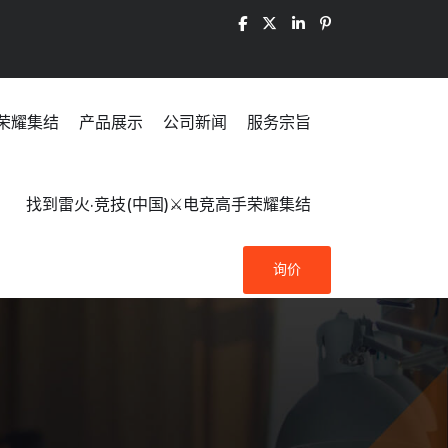
手荣耀集结
产品展示
公司新闻
服务宗旨
找到雷火·竞技(中国)⚔电竞高手荣耀集结
询价